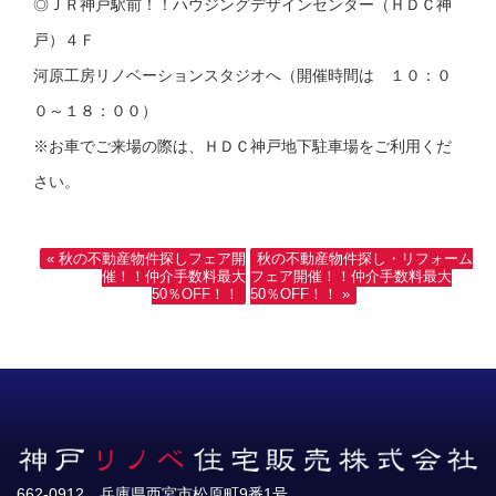
◎ＪＲ神戸駅前！！ハウジングデザインセンター（ＨＤＣ神
戸）４Ｆ
河原工房リノベーションスタジオへ（開催時間は １０：０
０～１８：００）
※お車でご来場の際は、ＨＤＣ神戸地下駐車場をご利用くだ
さい。
« 秋の不動産物件探しフェア開
秋の不動産物件探し・リフォーム
催！！仲介手数料最大
フェア開催！！仲介手数料最大
50％OFF！！
50％OFF！！ »
662-0912 兵庫県西宮市松原町9番1号